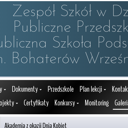
Zespół Szkół w Dzw
Publiczne Przedszko
ubliczna Szkoła Pod
m. Bohaterów Wrześn
y
Dokumenty
Przedszkole
Plan lekcji
Kontak
ojekty
Certyfikaty
Konkursy
Monitoring
Galeri
Akademia z okazji Dnia Kobiet