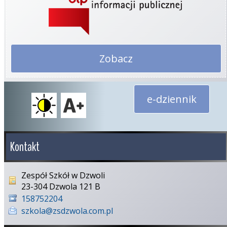
Zobacz
e-dziennik
Kontakt
Zespół Szkół w Dzwoli
23-304 Dzwola 121 B
158752204
szkola@zsdzwola.com.pl