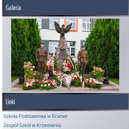
Galeria
Linki
Szkoła Podstawowa w Branwi
Zespół Szkół w Krzemieniu