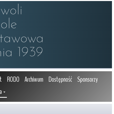
oli

le 

stawowa

ia 1939
t
RODO
Archiwum
Dostępność
Sponsorzy
a