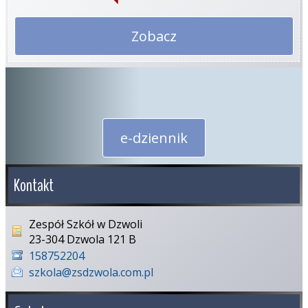
Zobacz
e-dziennik
Kontakt
Zespół Szkół w Dzwoli
23-304 Dzwola 121 B
158752204
szkola@zsdzwola.com.pl