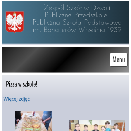
Zespół Szkół w Dzwoli

Publiczne Przedszkole 

Publiczna Szkoła Podstawowa

im. Bohaterów Września 1939
Menu
Pizza w szkole! 
Więcej zdjęć