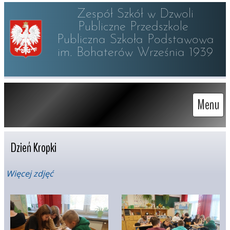
Zespół Szkół w Dzwoli

Publiczne Przedszkole 

Publiczna Szkoła Podstawowa

im. Bohaterów Września 1939
Menu
Dzień Kropki
Więcej zdjęć