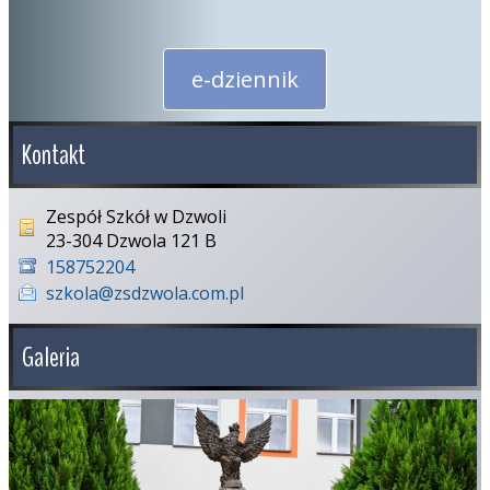
e-dziennik
Kontakt
Zespół Szkół w Dzwoli
23-304 Dzwola 121 B
158752204
szkola@zsdzwola.com.pl
Galeria