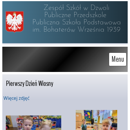
Zespół Szkół w Dzwoli

Publiczne Przedszkole 

Publiczna Szkoła Podstawowa

im. Bohaterów Września 1939
Menu
Pierwszy Dzień Wiosny
Więcej zdjęć