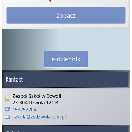
Zobacz
e-dziennik
Kontakt
Zespół Szkół w Dzwoli
23-304 Dzwola 121 B
158752204
szkola@zsdzwola.com.pl