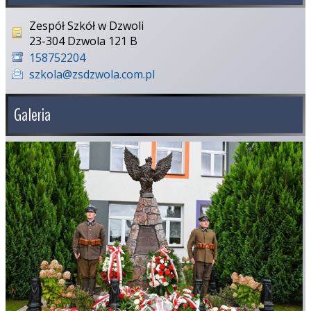
Zespół Szkół w Dzwoli
23-304 Dzwola 121 B
158752204
szkola@zsdzwola.com.pl
Galeria