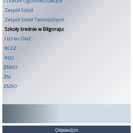
I Liceum Ogólnokształcące
Zespół Szkół
Zespół Szkół Technicznych
Szkoły średnie w Biłgoraju:
I LO im. ONZ
RCEZ
KLO
ZSBiO
ZSL
ZSZiO
Odwiedzin