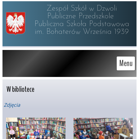
Zespół Szkół w Dzwoli

Publiczne Przedszkole 

Publiczna Szkoła Podstawowa

im. Bohaterów Września 1939
Menu
W bibliotece
Zdjęcia