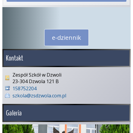
e-dziennik
Kontakt
Zespół Szkół w Dzwoli
23-304 Dzwola 121 B
158752204
szkola@zsdzwola.com.pl
Galeria