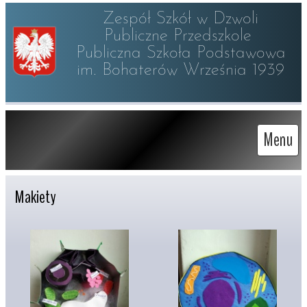
Zespół Szkół w Dzwoli

Publiczne Przedszkole 

Publiczna Szkoła Podstawowa

im. Bohaterów Września 1939
Menu
Makiety