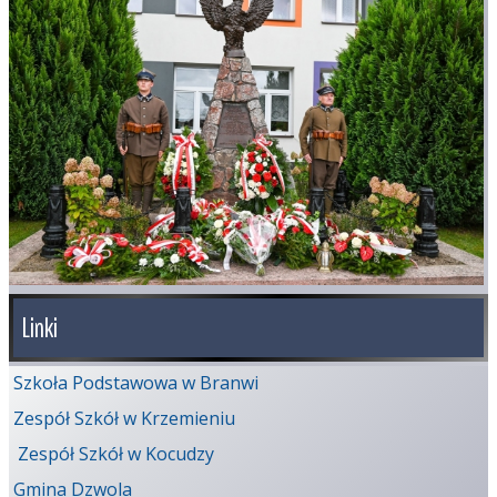
Linki
Szkoła Podstawowa w Branwi
Zespół Szkół w Krzemieniu
Zespół Szkół w Kocudzy
Gmina Dzwola