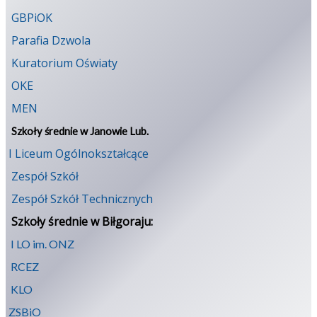
GBPiOK
Parafia Dzwola
Kuratorium Oświaty
OKE
MEN
Szkoły średnie w Janowie Lub.
I Liceum Ogólnokształcące
Zespół Szkół
Zespół Szkół Technicznych
Szkoły średnie w Biłgoraju:
I LO im. ONZ
RCEZ
KLO
ZSBiO