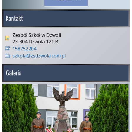
Kontakt
Zespół Szkół w Dzwoli
23-304 Dzwola 121 B
158752204
szkola@zsdzwola.com.pl
Galeria