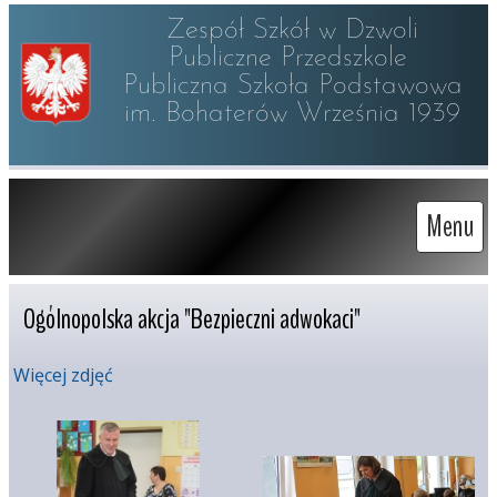
Zespół Szkół w Dzwoli

Publiczne Przedszkole 

Publiczna Szkoła Podstawowa

im. Bohaterów Września 1939
Menu
Ogólnopolska akcja "Bezpieczni adwokaci"
Więcej zdjęć