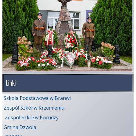
Linki
Szkoła Podstawowa w Branwi
Zespół Szkół w Krzemieniu
Zespół Szkół w Kocudzy
Gmina Dzwola