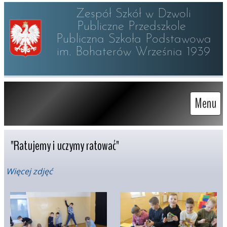
Zespół Szkół w Dzwoli

Publiczne Przedszkole 

Publiczna Szkoła Podstawowa

im. Bohaterów Września 1939
Menu
"Ratujemy i uczymy ratować"
Więcej zdjęć