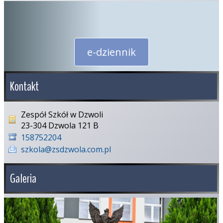
e-dziennik
Kontakt
Zespół Szkół w Dzwoli
23-304 Dzwola 121 B
158752204
szkola@zsdzwola.com.pl
Galeria