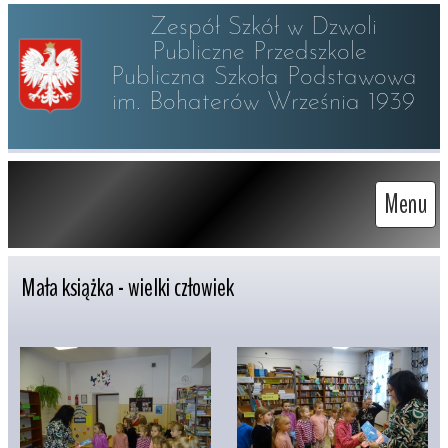
Zespół Szkół w Dzwoli

Publiczne Przedszkole 

Publiczna Szkoła Podstawowa

im. Bohaterów Września 1939
Menu
Mała książka - wielki człowiek