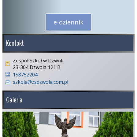
e-dziennik
Kontakt
Zespół Szkół w Dzwoli
23-304 Dzwola 121 B
158752204
szkola@zsdzwola.com.pl
Galeria