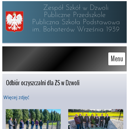
Zespół Szkół w Dzwoli

Publiczne Przedszkole 

Publiczna Szkoła Podstawowa

im. Bohaterów Września 1939
Menu
Odbiór oczyszczalni dla ZS w Dzwoli
Więcej zdjęć