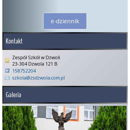
e-dziennik
Kontakt
Zespół Szkół w Dzwoli
23-304 Dzwola 121 B
158752204
szkola@zsdzwola.com.pl
Galeria