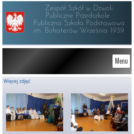
Zespół Szkół w Dzwoli

Publiczne Przedszkole 

Publiczna Szkoła Podstawowa

im. Bohaterów Września 1939
Menu
Więcej zdjęć