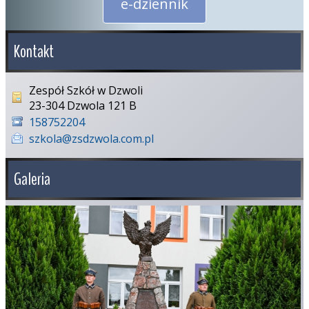
e-dziennik
Kontakt
Zespół Szkół w Dzwoli
23-304 Dzwola 121 B
158752204
szkola@zsdzwola.com.pl
Galeria