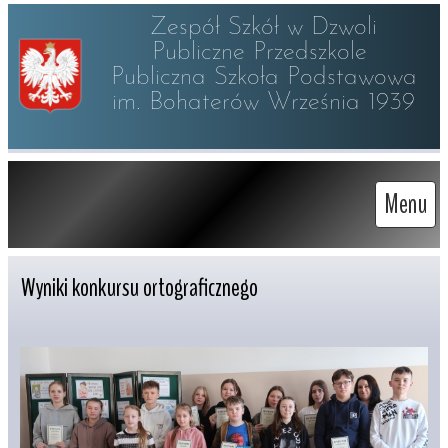
Zespół Szkół w Dzwoli

Publiczne Przedszkole 

Publiczna Szkoła Podstawowa

im. Bohaterów Września 1939
Menu
Wyniki konkursu ortograficznego