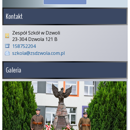
Kontakt
Zespół Szkół w Dzwoli
23-304 Dzwola 121 B
158752204
szkola@zsdzwola.com.pl
Galeria