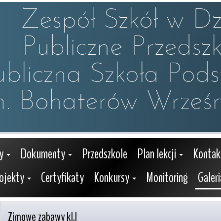
Zespół Szkół w Dzw
Publiczne Przedszko
ubliczna Szkoła Pod
m. Bohaterów Wrześn
y
Dokumenty
Przedszkole
Plan lekcji
Kontak
ojekty
Certyfikaty
Konkursy
Monitoring
Galeri
Zimowe zabawy kl.I