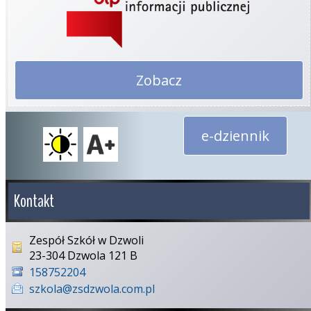
Zobacz
e-dziennik
Kontakt
Zespół Szkół w Dzwoli
23-304 Dzwola 121 B
158752204
szkola@zsdzwola.com.pl