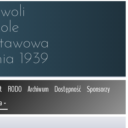
oli

le 

stawowa

ia 1939
t
RODO
Archiwum
Dostępność
Sponsorzy
a