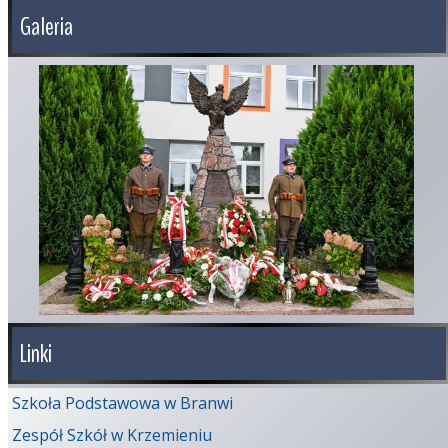
Galeria
Linki
Szkoła Podstawowa w Branwi
Zespół Szkół w Krzemieniu