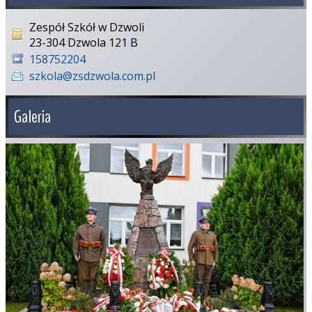
Zespół Szkół w Dzwoli
23-304 Dzwola 121 B
158752204
szkola@zsdzwola.com.pl
Galeria