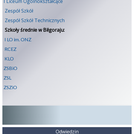
I Liceum Ogólnokształcące
Zespół Szkół
Zespół Szkół Technicznych
Szkoły średnie w Biłgoraju:
I LO im. ONZ
RCEZ
KLO
ZSBiO
ZSL
ZSZiO
Odwiedzin