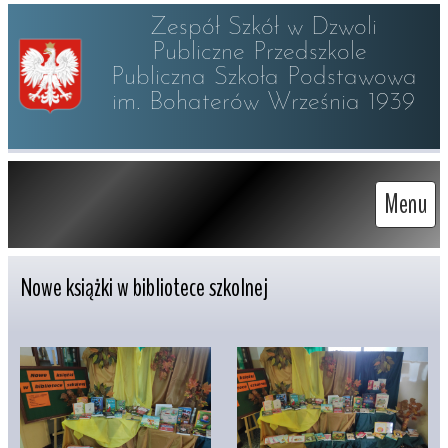
Zespół Szkół w Dzwoli

Publiczne Przedszkole 

Publiczna Szkoła Podstawowa

im. Bohaterów Września 1939
Menu
Nowe książki w bibliotece szkolnej