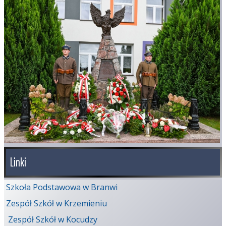
Linki
Szkoła Podstawowa w Branwi
Zespół Szkół w Krzemieniu
Zespół Szkół w Kocudzy