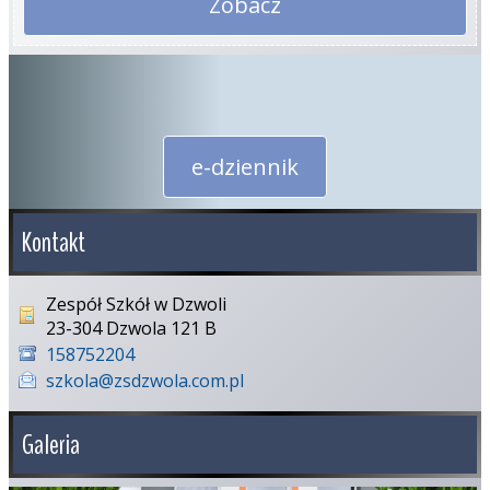
Zobacz
e-dziennik
Kontakt
Zespół Szkół w Dzwoli
23-304 Dzwola 121 B
158752204
szkola@zsdzwola.com.pl
Galeria