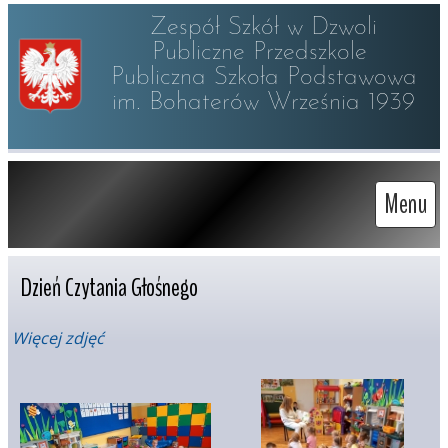
Zespół Szkół w Dzwoli

Publiczne Przedszkole 

Publiczna Szkoła Podstawowa

im. Bohaterów Września 1939
Menu
Dzień Czytania Głośnego
Więcej zdjęć