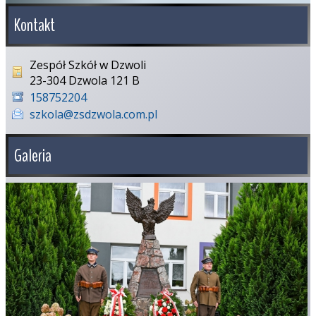
Kontakt
Zespół Szkół w Dzwoli
23-304 Dzwola 121 B
158752204
szkola@zsdzwola.com.pl
Galeria