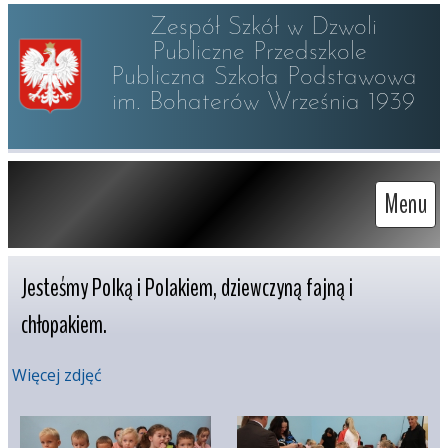
Zespół Szkół w Dzwoli

Publiczne Przedszkole 

Publiczna Szkoła Podstawowa

im. Bohaterów Września 1939
Menu
Jesteśmy Polką i Polakiem, dziewczyną fajną i 
chłopakiem.
Więcej zdjęć