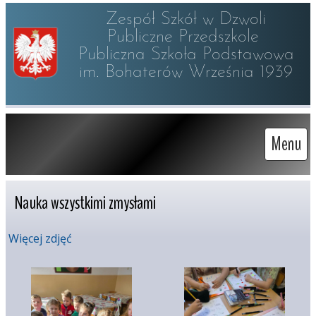
Zespół Szkół w Dzwoli

Publiczne Przedszkole 

Publiczna Szkoła Podstawowa

im. Bohaterów Września 1939
Menu
Nauka wszystkimi zmysłami
Więcej zdjęć