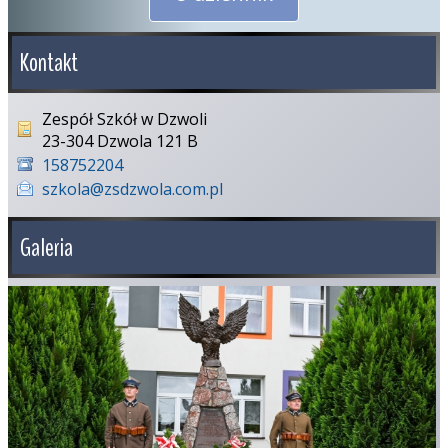
Kontakt
Zespół Szkół w Dzwoli
23-304 Dzwola 121 B
158752204
szkola@zsdzwola.com.pl
Galeria