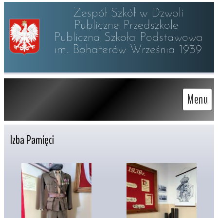
Zespół Szkół w Dzwoli

Publiczne Przedszkole 

Publiczna Szkoła Podstawowa

im. Bohaterów Września 1939
Menu
Izba Pamięci