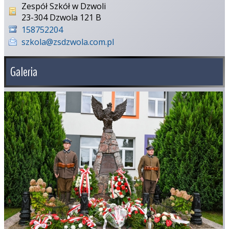
Zespół Szkół w Dzwoli
23-304 Dzwola 121 B
158752204
szkola@zsdzwola.com.pl
Galeria