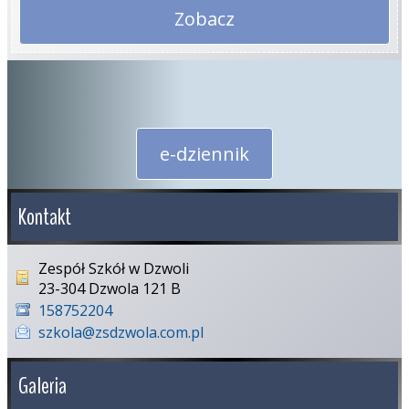
Zobacz
e-dziennik
Kontakt
Zespół Szkół w Dzwoli
23-304 Dzwola 121 B
158752204
szkola@zsdzwola.com.pl
Galeria