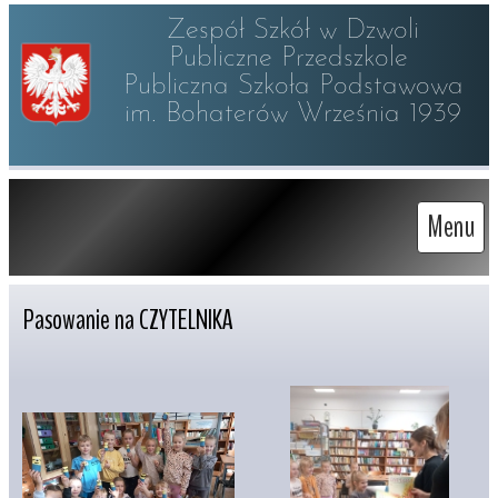
Zespół Szkół w Dzwoli

Publiczne Przedszkole 

Publiczna Szkoła Podstawowa

im. Bohaterów Września 1939
Menu
Pasowanie na CZYTELNIKA