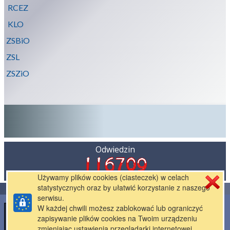
RCEZ
KLO
ZSBiO
ZSL
ZSZiO
Odwiedzin
Używamy plików cookies (ciasteczek) w celach
statystycznych oraz by ułatwić korzystanie z naszego
Stworzone przez
pl.mfirma.eu
serwisu.
W każdej chwili możesz zablokować lub ograniczyć
zapisywanie plików cookies na Twoim urządzeniu
zmieniając ustawienia przeglądarki internetowej.