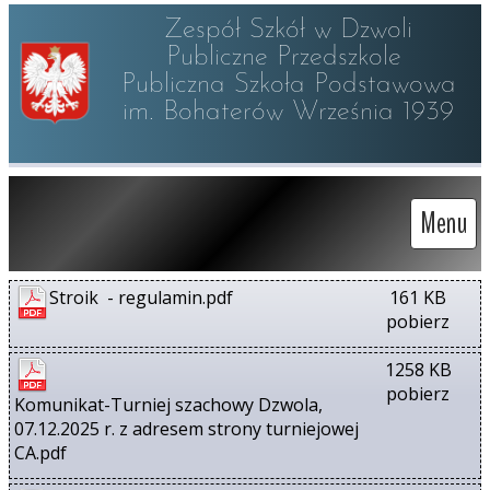
Zespół Szkół w Dzwoli

Publiczne Przedszkole 

Publiczna Szkoła Podstawowa

im. Bohaterów Września 1939
Menu
Stroik  - regulamin.pdf
161 KB
pobierz
1258 KB
pobierz
Komunikat-Turniej szachowy Dzwola, 
07.12.2025 r. z adresem strony turniejowej 
CA.pdf