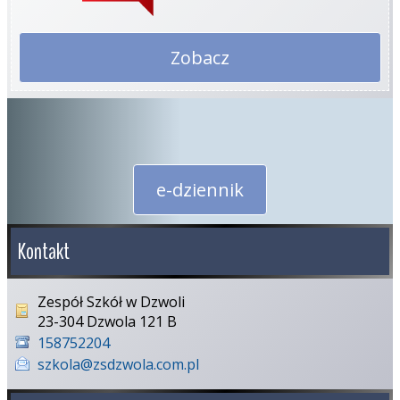
Zobacz
e-dziennik
Kontakt
Zespół Szkół w Dzwoli
23-304 Dzwola 121 B
158752204
szkola@zsdzwola.com.pl