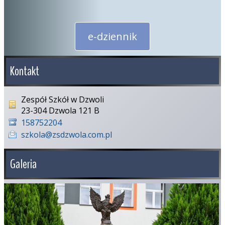
e-dziennik
Kontakt
Zespół Szkół w Dzwoli
23-304 Dzwola 121 B
158752204
szkola@zsdzwola.com.pl
Galeria