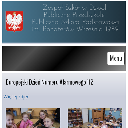
Zespół Szkół w Dzwoli

Publiczne Przedszkole 

Publiczna Szkoła Podstawowa

im. Bohaterów Września 1939
Menu
Europejski Dzień Numeru Alarmowego 112
Więcej zdjęć