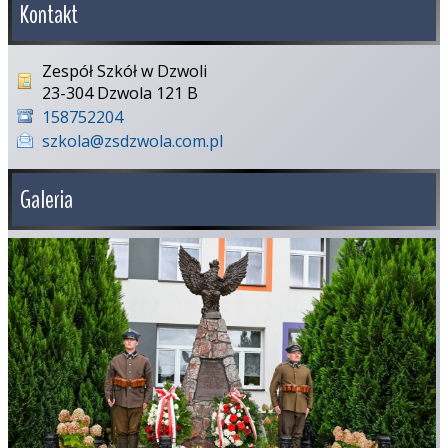
Kontakt
Zespół Szkół w Dzwoli
23-304 Dzwola 121 B
158752204
szkola@zsdzwola.com.pl
Galeria