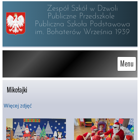
Zespół Szkół w Dzwoli

Publiczne Przedszkole 

Publiczna Szkoła Podstawowa

im. Bohaterów Września 1939
Menu
Mikołajki
Więcej zdjęć