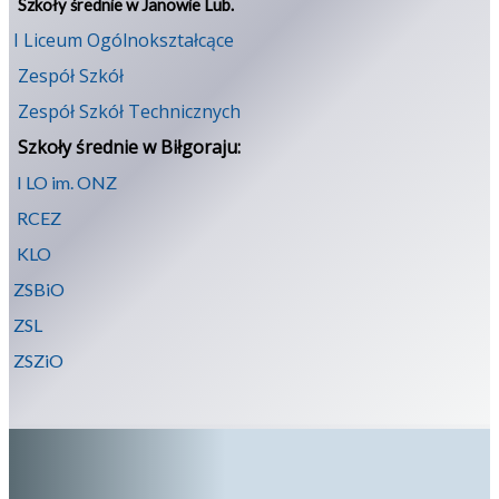
Szkoły średnie w Janowie Lub.
I Liceum Ogólnokształcące
Zespół Szkół
Zespół Szkół Technicznych
Szkoły średnie w Biłgoraju:
I LO im. ONZ
RCEZ
KLO
ZSBiO
ZSL
ZSZiO