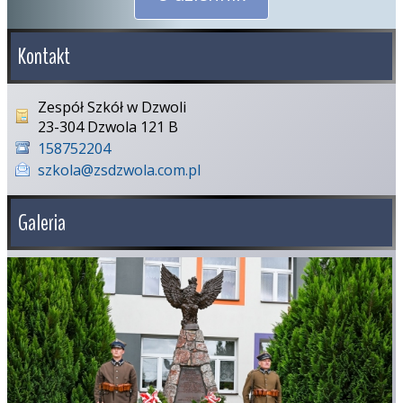
Kontakt
Zespół Szkół w Dzwoli
23-304 Dzwola 121 B
158752204
szkola@zsdzwola.com.pl
Galeria