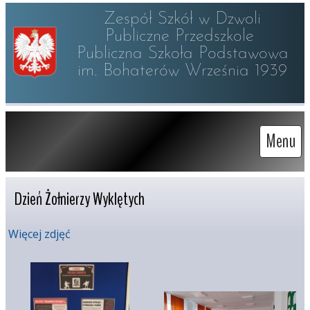
Zespół Szkół w Dzwoli

Publiczne Przedszkole 

Publiczna Szkoła Podstawowa

im. Bohaterów Września 1939
Menu
Dzień Żołnierzy Wyklętych
Więcej zdjęć