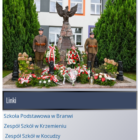
Linki
Szkoła Podstawowa w Branwi
Zespół Szkół w Krzemieniu
Zespół Szkół w Kocudzy