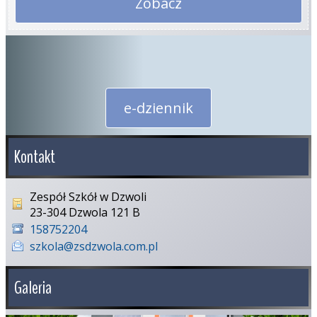
Zobacz
e-dziennik
Kontakt
Zespół Szkół w Dzwoli
23-304 Dzwola 121 B
158752204
szkola@zsdzwola.com.pl
Galeria