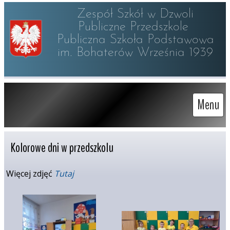
Zespół Szkół w Dzwoli

Publiczne Przedszkole 

Publiczna Szkoła Podstawowa

im. Bohaterów Września 1939
Menu
Kolorowe dni w przedszkolu
Więcej zdjęć
Tutaj