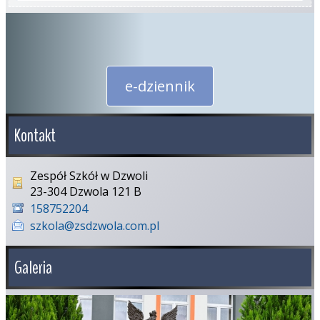
e-dziennik
Kontakt
Zespół Szkół w Dzwoli
23-304 Dzwola 121 B
158752204
szkola@zsdzwola.com.pl
Galeria