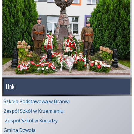
Linki
Szkoła Podstawowa w Branwi
Zespół Szkół w Krzemieniu
Zespół Szkół w Kocudzy
Gmina Dzwola