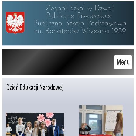
Zespół Szkół w Dzwoli

Publiczne Przedszkole 

Publiczna Szkoła Podstawowa

im. Bohaterów Września 1939
Menu
Dzień Edukacji Narodowej