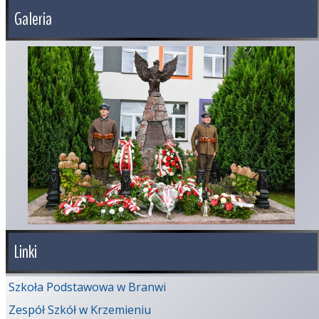
Galeria
Linki
Szkoła Podstawowa w Branwi
Zespół Szkół w Krzemieniu