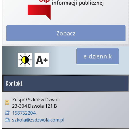
Zobacz
e-dziennik
Kontakt
Zespół Szkół w Dzwoli
23-304 Dzwola 121 B
158752204
szkola@zsdzwola.com.pl