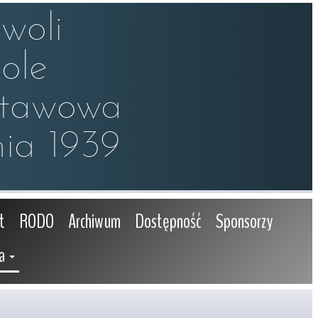
oli

le 

stawowa

ia 1939
t
RODO
Archiwum
Dostępność
Sponsorzy
a