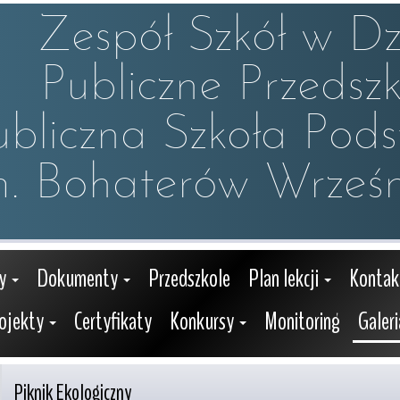
Zespół Szkół w Dzw
Publiczne Przedszko
ubliczna Szkoła Pod
m. Bohaterów Wrześn
y
Dokumenty
Przedszkole
Plan lekcji
Kontak
ojekty
Certyfikaty
Konkursy
Monitoring
Galeri
Piknik Ekologiczny