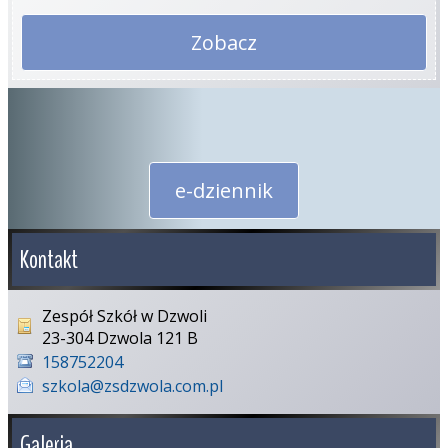
Zobacz
e-dziennik
Kontakt
Zespół Szkół w Dzwoli
23-304 Dzwola 121 B
158752204
szkola@zsdzwola.com.pl
Galeria