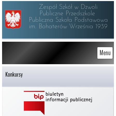
Zespół Szkół w Dzwoli

Publiczne Przedszkole 

Publiczna Szkoła Podstawowa

im. Bohaterów Września 1939
Menu
Konkursy