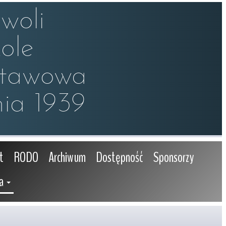
oli

le 

stawowa

ia 1939
t
RODO
Archiwum
Dostępność
Sponsorzy
a