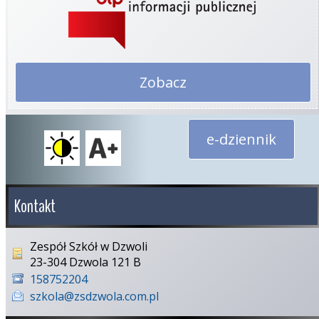
Zobacz
e-dziennik
Kontakt
Zespół Szkół w Dzwoli
23-304 Dzwola 121 B
158752204
szkola@zsdzwola.com.pl