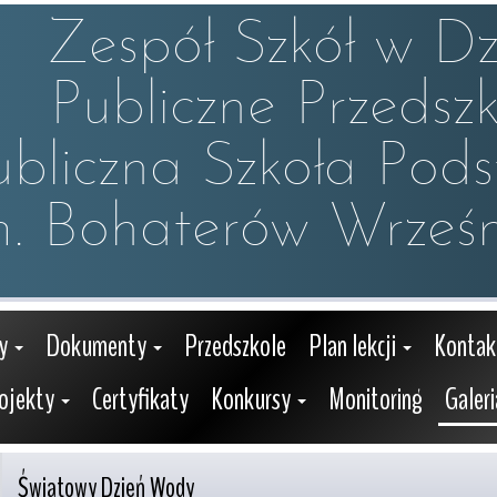
Zespół Szkół w Dzw
Publiczne Przedszko
ubliczna Szkoła Pod
m. Bohaterów Wrześn
y
Dokumenty
Przedszkole
Plan lekcji
Kontak
ojekty
Certyfikaty
Konkursy
Monitoring
Galeri
Światowy Dzień Wody