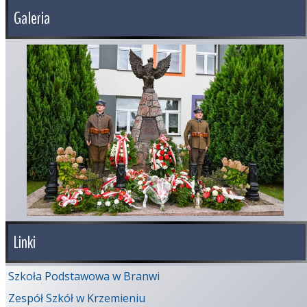
Galeria
Linki
Szkoła Podstawowa w Branwi
Zespół Szkół w Krzemieniu