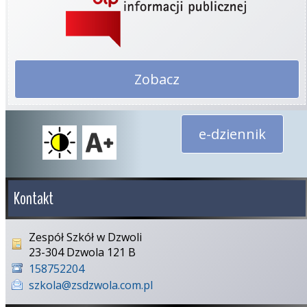
Zobacz
e-dziennik
Kontakt
Zespół Szkół w Dzwoli
23-304 Dzwola 121 B
158752204
szkola@zsdzwola.com.pl