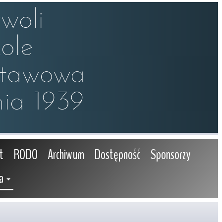
oli

le 

stawowa

ia 1939
t
RODO
Archiwum
Dostępność
Sponsorzy
a