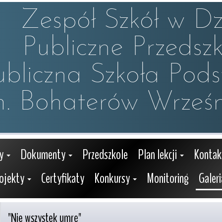
Zespół Szkół w Dzw
Publiczne Przedszko
ubliczna Szkoła Pod
m. Bohaterów Wrześn
y
Dokumenty
Przedszkole
Plan lekcji
Kontak
ojekty
Certyfikaty
Konkursy
Monitoring
Galeri
"Nie wszystek umrę"