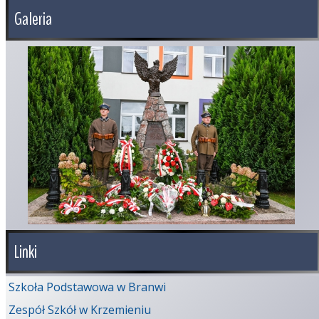
Galeria
Linki
Szkoła Podstawowa w Branwi
Zespół Szkół w Krzemieniu