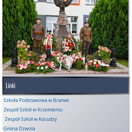
Linki
Szkoła Podstawowa w Branwi
Zespół Szkół w Krzemieniu
Zespół Szkół w Kocudzy
Gmina Dzwola