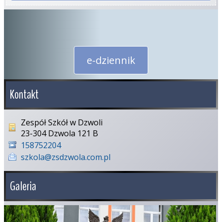
e-dziennik
Kontakt
Zespół Szkół w Dzwoli
23-304 Dzwola 121 B
158752204
szkola@zsdzwola.com.pl
Galeria