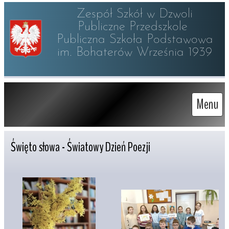
Zespół Szkół w Dzwoli

Publiczne Przedszkole 

Publiczna Szkoła Podstawowa

im. Bohaterów Września 1939
Menu
Święto słowa - Światowy Dzień Poezji