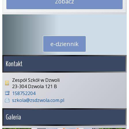
Zobacz
e-dziennik
Kontakt
Zespół Szkół w Dzwoli
23-304 Dzwola 121 B
158752204
szkola@zsdzwola.com.pl
Galeria