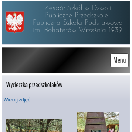
Zespół Szkół w Dzwoli

Publiczne Przedszkole 

Publiczna Szkoła Podstawowa

im. Bohaterów Września 1939
Menu
Wycieczka przedszkolaków
Wiecej zdjęć