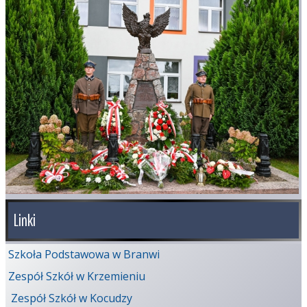
Linki
Szkoła Podstawowa w Branwi
Zespół Szkół w Krzemieniu
Zespół Szkół w Kocudzy