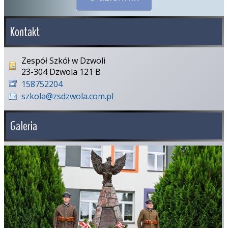
Kontakt
Zespół Szkół w Dzwoli
23-304 Dzwola 121 B
158752204
szkola@zsdzwola.com.pl
Galeria