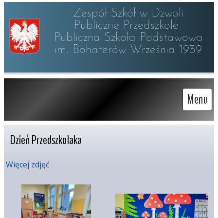
Zespół Szkół w Dzwoli

Publiczne Przedszkole 

Publiczna Szkoła Podstawowa

im. Bohaterów Września 1939
Menu
Dzień Przedszkolaka
Więcej zdjęć