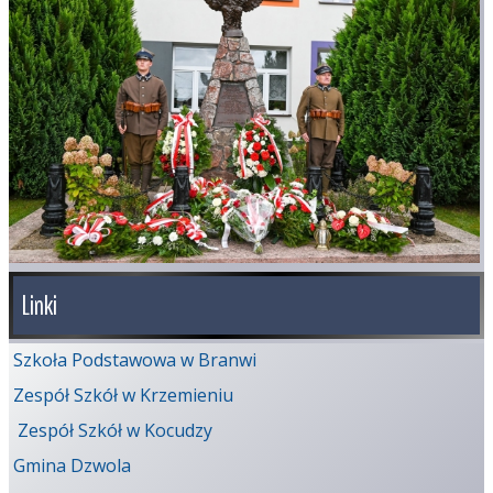
Linki
Szkoła Podstawowa w Branwi
Zespół Szkół w Krzemieniu
Zespół Szkół w Kocudzy
Gmina Dzwola