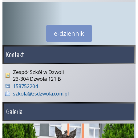
e-dziennik
Kontakt
Zespół Szkół w Dzwoli
23-304 Dzwola 121 B
158752204
szkola@zsdzwola.com.pl
Galeria