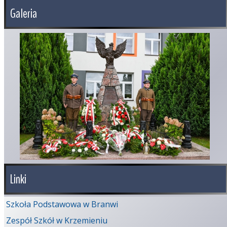
Galeria
Linki
Szkoła Podstawowa w Branwi
Zespół Szkół w Krzemieniu