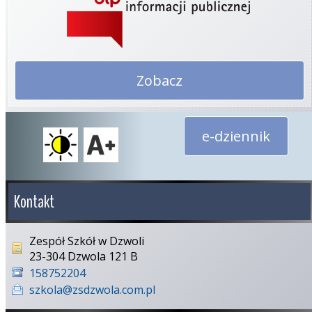
Zobacz
e-dziennik
Kontakt
Zespół Szkół w Dzwoli
23-304 Dzwola 121 B
158752204
szkola@zsdzwola.com.pl