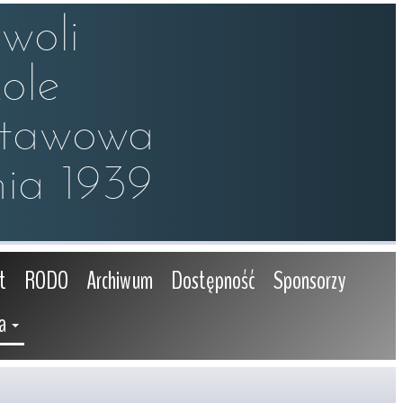
oli

le 

stawowa

ia 1939
t
RODO
Archiwum
Dostępność
Sponsorzy
a