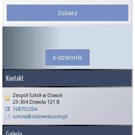
Zobacz
e-dziennik
Kontakt
Zespół Szkół w Dzwoli
23-304 Dzwola 121 B
158752204
szkola@zsdzwola.com.pl
Galeria