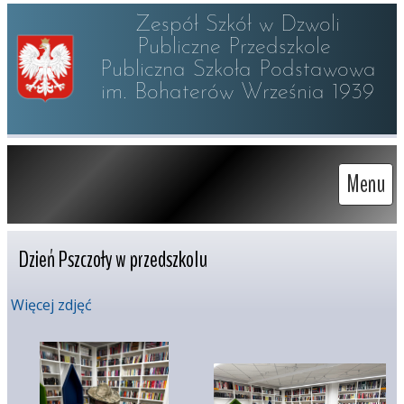
Zespół Szkół w Dzwoli

Publiczne Przedszkole 

Publiczna Szkoła Podstawowa

im. Bohaterów Września 1939
Menu
Dzień Pszczoły w przedszkolu
Więcej zdjęć