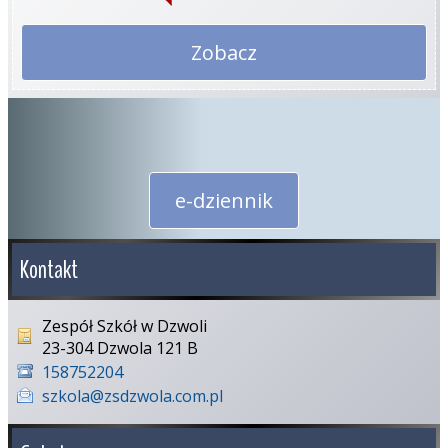
Zobacz
e-dziennik
Kontakt
Zespół Szkół w Dzwoli
23-304 Dzwola 121 B
158752204
szkola@zsdzwola.com.pl