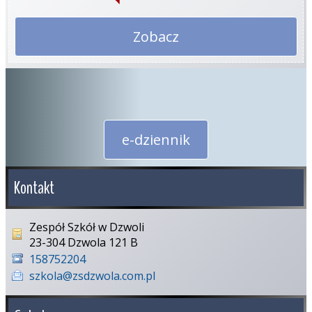
Zobacz
e-dziennik
Kontakt
Zespół Szkół w Dzwoli
23-304 Dzwola 121 B
158752204
szkola@zsdzwola.com.pl