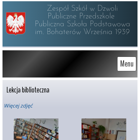
Zespół Szkół w Dzwoli

Publiczne Przedszkole 

Publiczna Szkoła Podstawowa

im. Bohaterów Września 1939
Menu
Lekcja biblioteczna
Więcej zdjęć