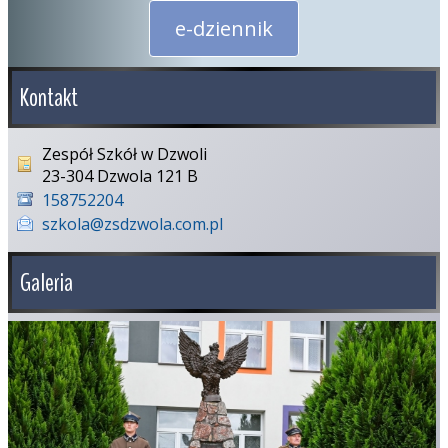
e-dziennik
Kontakt
Zespół Szkół w Dzwoli
23-304 Dzwola 121 B
158752204
szkola@zsdzwola.com.pl
Galeria