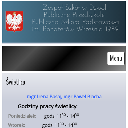
Zespół Szkół w Dzwoli

Publiczne Przedszkole 

Publiczna Szkoła Podstawowa

im. Bohaterów Września 1939
Menu
Świetlica
mgr Irena Basaj, mgr Paweł Blacha
Godziny pracy świetlicy:
3
0
30
Poniedziałek:
godz. 11
- 14
30
30
Wtorek:
godz. 11
- 14