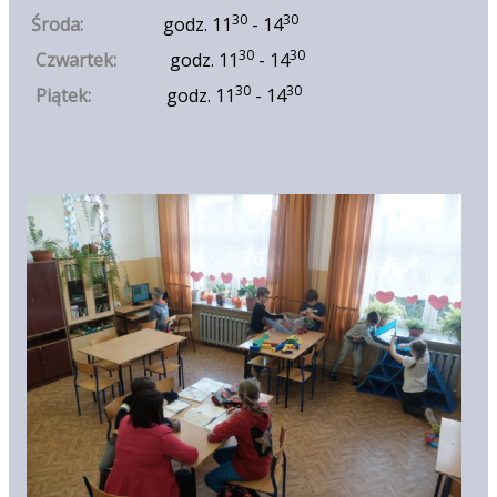
30
30
Środa:
godz. 11
- 14
30
30
Czwartek:
godz. 11
- 14
30
3
0
Piątek:
godz. 11
- 14