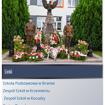
Linki
Szkoła Podstawowa w Branwi
Zespół Szkół w Krzemieniu
Zespół Szkół w Kocudzy