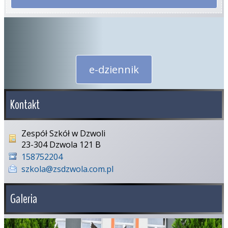
e-dziennik
Kontakt
Zespół Szkół w Dzwoli
23-304 Dzwola 121 B
158752204
szkola@zsdzwola.com.pl
Galeria