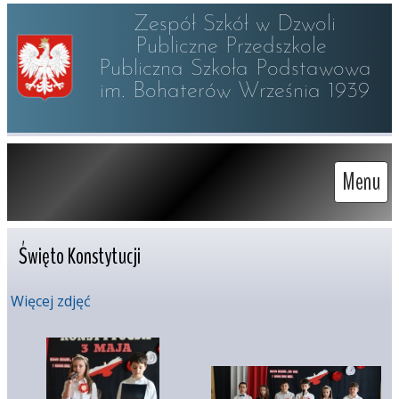
Zespół Szkół w Dzwoli

Publiczne Przedszkole 

Publiczna Szkoła Podstawowa

im. Bohaterów Września 1939
Menu
Święto Konstytucji
Więcej zdjęć