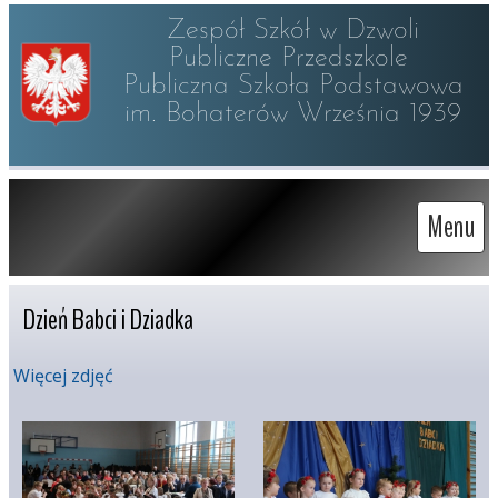
Zespół Szkół w Dzwoli

Publiczne Przedszkole 

Publiczna Szkoła Podstawowa

im. Bohaterów Września 1939
Menu
Dzień Babci i Dziadka
Więcej zdjęć