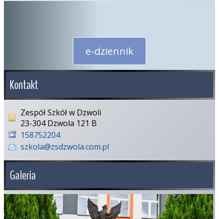
e-dziennik
Kontakt
Zespół Szkół w Dzwoli
23-304 Dzwola 121 B
158752204
szkola@zsdzwola.com.pl
Galeria