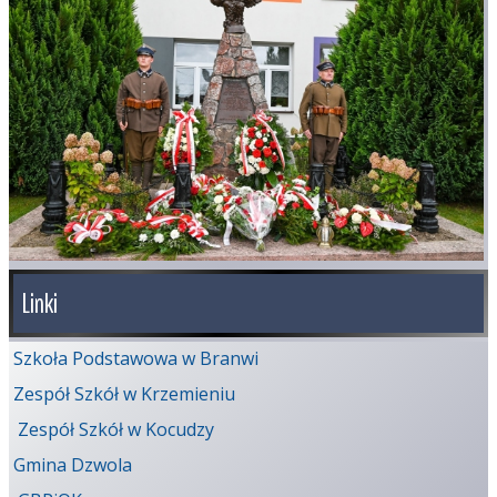
Linki
Szkoła Podstawowa w Branwi
Zespół Szkół w Krzemieniu
Zespół Szkół w Kocudzy
Gmina Dzwola