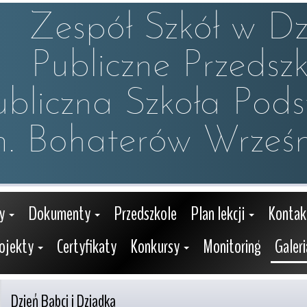
Zespół Szkół w Dzw
Publiczne Przedszko
ubliczna Szkoła Pod
m. Bohaterów Wrześn
y
Dokumenty
Przedszkole
Plan lekcji
Kontak
ojekty
Certyfikaty
Konkursy
Monitoring
Galeri
Dzień Babci i Dziadka