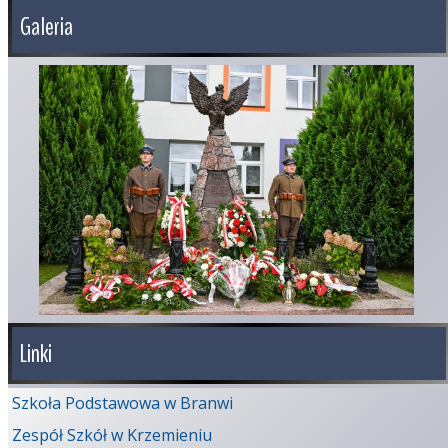
Galeria
Linki
Szkoła Podstawowa w Branwi
Zespół Szkół w Krzemieniu