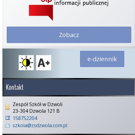
Zobacz
e-dziennik
Kontakt
Zespół Szkół w Dzwoli
23-304 Dzwola 121 B
158752204
szkola@zsdzwola.com.pl