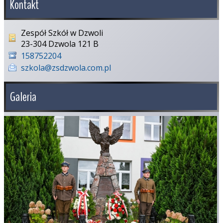
Kontakt
Zespół Szkół w Dzwoli
23-304 Dzwola 121 B
158752204
szkola@zsdzwola.com.pl
Galeria