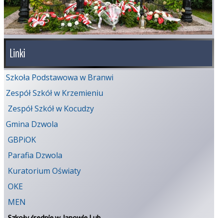
Linki
Szkoła Podstawowa w Branwi
Zespół Szkół w Krzemieniu
Zespół Szkół w Kocudzy
Gmina Dzwola
GBPiOK
Parafia Dzwola
Kuratorium Oświaty
OKE
MEN
Szkoły średnie w Janowie Lub.