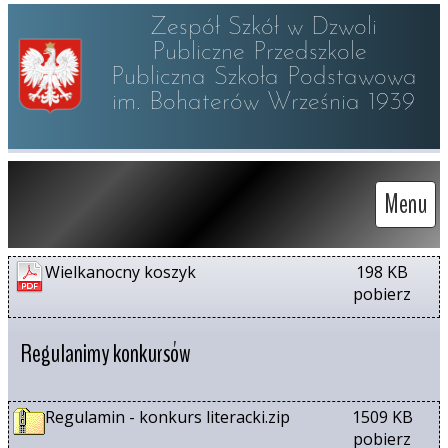
Zespół Szkół w Dzwoli

Publiczne Przedszkole 

Publiczna Szkoła Podstawowa

im. Bohaterów Września 1939
Menu
Wielkanocny koszyk
198 KB
pobierz
Regulanimy konkursów
Regulamin - konkurs literacki.zip
1509 KB
pobierz